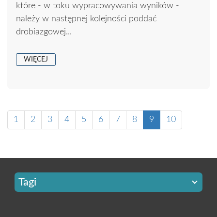
które - w toku wypracowywania wyników -
należy w następnej kolejności poddać
drobiazgowej...
WIĘCEJ
1
2
3
4
5
6
7
8
9
10
Tagi