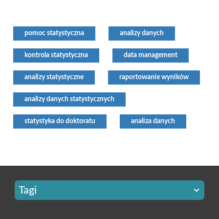
pomoc statystyczna
analizy danych
kontrola statystyczna
data management
analizy statystyczne
raportowanie wyników
analizy danych statystycznych
statystyka do doktoratu
analiza danych
Tagi