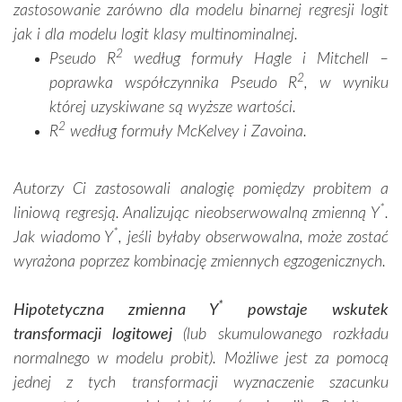
zastosowanie zarówno dla modelu binarnej regresji logit
jak i dla modelu logit klasy multinominalnej.
2
Pseudo R
według formuły Hagle i Mitchell –
2
poprawka współczynnika Pseudo R
, w wyniku
której uzyskiwane są wyższe wartości.
2
R
według formuły McKelvey i Zavoina.
Autorzy Ci zastosowali analogię pomiędzy probitem a
*
liniową regresją. Analizując nieobserwowalną zmienną Y
.
*
Jak wiadomo Y
, jeśli byłaby obserwowalna, może zostać
wyrażona poprzez kombinację zmiennych egzogenicznych.
*
Hipotetyczna zmienna Y
powstaje wskutek
transformacji logitowej
(lub skumulowanego rozkładu
normalnego w modelu probit). Możliwe jest za pomocą
jednej z tych transformacji wyznaczenie szacunku