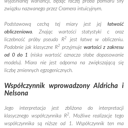
wyjaśnianej wariancji, będąc raczej próba pomiaru siły
związku nazwanego przez Cramera intuicyjnym.
Podstawową cechą tej miary jest jej
łatwość
obliczeniowa
. Znając wartości statystyki c oraz
2
liczebność próby pseudo R
jest łatwe w obliczeniu.
2
Podobnie jak klasyczne R
przyjmuje
wartości z zakresu
od 0 do 1
(niska wartość oznacza słabe dopasowanie
modelu). Miara nie jest odporna na zwiększającą się
liczbę zmiennych egzogenicznych.
Współczynnik wprowadzony Aldricha i
Nelsona
Jego interpretacja jest zbliżona do interpretacji
2
klasycznego współczynnika R
. Możliwe realizacje tego
współczynnika są niższe od 1. Współczynnik ten ma