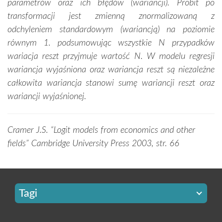
parametrów oraz ich błędów (wariancji). Probit po
transformacji jest zmienną znormalizowaną z
odchyleniem standardowym (wariancją) na poziomie
równym 1. podsumowując wszystkie N przypadków
wariacja reszt przyjmuje wartość N. W modelu regresji
wariancja wyjaśniona oraz wariancja reszt są niezależne
całkowita wariancja stanowi sumę wariancji reszt oraz
wariancji wyjaśnionej.
Cramer J.S. “Logit models from economics and other
fields” Cambridge University Press 2003, str. 66
Tagi